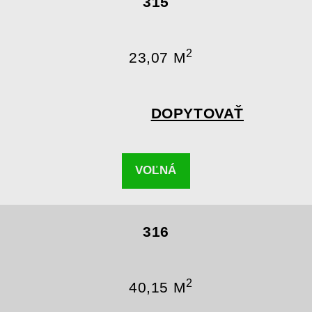
315
2
23,07 M
DOPYTOVAŤ
VOĽNÁ
316
2
40,15 M