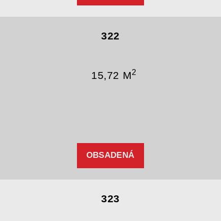
322
2
15,72 M
OBSADENÁ
323