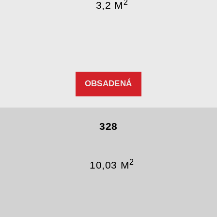
2
3,2 M
OBSADENÁ
328
2
10,03 M