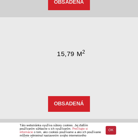
OBSADENÁ
2
15,79 M
OBSADENÁ
Táto webstránka využíva súbory cookies. Jej ďalším
používaním súhlasíte s ich využívaním.
Prečítajte si
OK
informácie
o tom, ako cookies používame a ako ich používanie
môžete odmietnuť nastavením svojho internetového