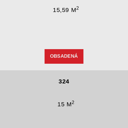
2
15,59 M
OBSADENÁ
324
2
15 M