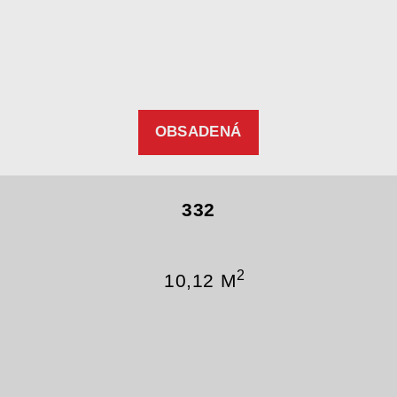
OBSADENÁ
332
2
10,12 M