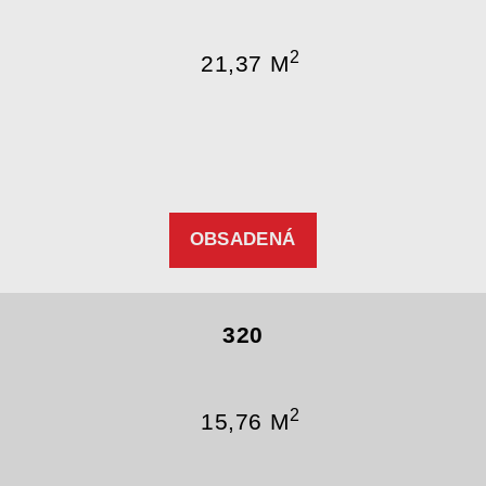
2
21,37 M
OBSADENÁ
320
2
15,76 M