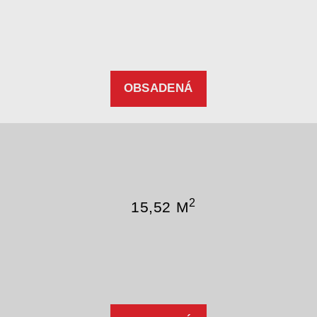
OBSADENÁ
2
15,52 M