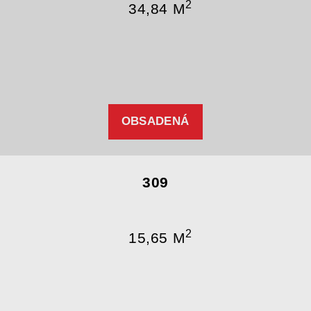
2
34,84 M
OBSADENÁ
309
2
15,65 M