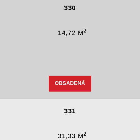
330
2
14,72 M
OBSADENÁ
331
2
31,33 M