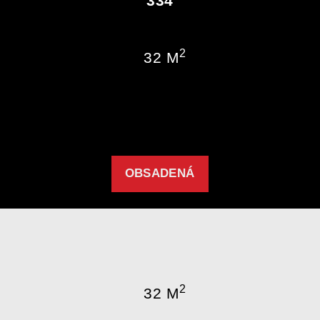
334
2
32 M
OBSADENÁ
2
32 M